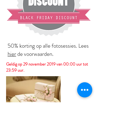
50% korting op alle fotosessies. Lees
hier
de voorwaarden.
Geldig op 29 november 2019 van 00:00 uur tot
23:59 uur.
Spaar nu voor mooie prijzen bij jouw
eigen fotoshoot. Kijk
hier
naar de