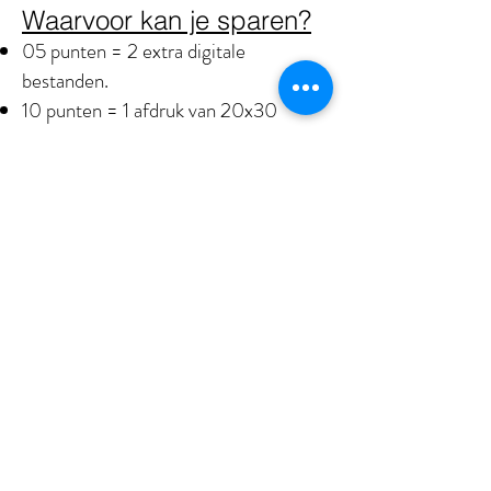
Waarvoor kan je sparen?
05 punten = 2 extra digitale
bestanden.
10 punten = 1 afdruk van 20x30
15 punten = 1 poster van 40x60
20 punten = fotoalbum van 15x15
25 punten = canvas van 30x60
Lees
hier
de voorwaarden door.
Terug
Rotterdam - Charlois - Feijenoord
© Clicks by Su
2000- 2022
|All rights reserved |