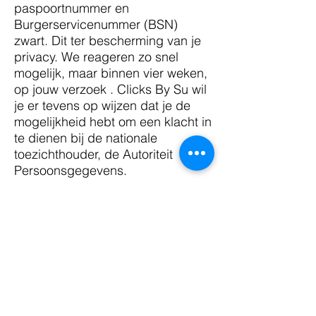
paspoortnummer en
Burgerservicenummer (BSN)
zwart. Dit ter bescherming van je
privacy. We reageren zo snel
mogelijk, maar binnen vier weken,
op jouw verzoek . Clicks By Su wil
je er tevens op wijzen dat je de
mogelijkheid hebt om een klacht in
te dienen bij de nationale
toezichthouder, de Autoriteit
Persoonsgegevens.
Hoe wij persoonsgegevens beveiligen:
Clicks By Su neemt de
bescherming van jouw gegevens
serieus en neemt passende
maatregelen om misbruik, verlies,
onbevoegde toegang,
ongewenste openbaarmaking en