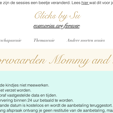
 zijn de sessies een beetje veranderd. Lees
hier
wat dit voor 
Clicks by Su
memories are forever
schapssessie
Themasessie
Andere soorten sessies
orwaarden Mommy an
s de kindjes niet meewerken.
t verzet worden.
raf vastgestelde data en tijden.
servering binnen 24 uur betaald te worden.
plande datum is kosteloos en wordt de aanbetaling teruggestort.
vang afspraak ontvang je geen restitutie van de aanbetaling, 