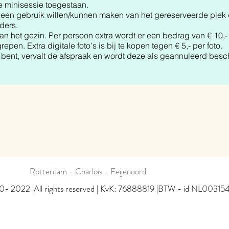
de minisessie toegestaan.
een gebruik willen/kunnen maken van het gereserveerde plek d
ders.
an het gezin. Per persoon extra wordt er een bedrag van € 10,-
egrepen. Extra digitale foto's is bij te kopen tegen € 5,- per foto.
t bent, vervalt de afspraak en wordt deze als geannuleerd be
Rotterdam - Charlois - Feijenoord
0- 2022 |All rights reserved | KvK: 76888819 |BTW - id NL0031