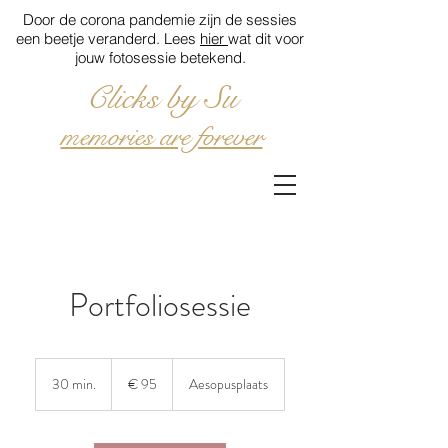
Door de corona pandemie zijn de sessies
een beetje veranderd. Lees
hier
wat dit voor
jouw fotosessie betekend.
Clicks by Su
memories are forever
Portfoliosessie
95
euro
30 min.
3
€ 95
Aesopusplaats
0
m
i