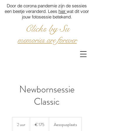
Door de corona pandemie zijn de sessies
een beetje veranderd. Lees
hier
wat dit voor
jouw fotosessie betekend.
Clicks by Su
memories are forever
Newbornsessie
Classic
175
euro
2 uur
2
€ 175
Aesopusplaats
u