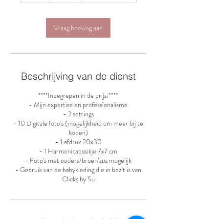
u
r
Vraag boeking aan
Beschrijving van de dienst
****Inbegrepen in de prijs:****
- Mijn expertise en professionalisme
- 2 settings
- 10 Digitale foto's (mogelijkheid om meer bij te
kopen)
- 1 afdruk 20x30
- 1 Harmonicaboekje 7x7 cm
- Foto's met ouders/broer/zus mogelijk
- Gebruik van de babykleding die in bezit is van
Clicks by Su