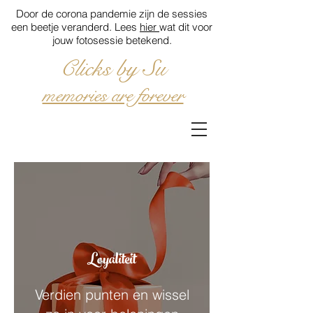
Door de corona pandemie zijn de sessies
een beetje veranderd. Lees
hier
wat dit voor
jouw fotosessie betekend.
Clicks by Su
memories are forever
Loyaliteit
Verdien punten en wissel